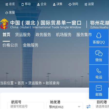
总览
移动
企业
决策
协同
运营
客服
首页
货运服务
政务服务
机场服务
服务集市
客服QQ
价格公示
金融服务
微信
电话
当前位置 >
首页 >
货运服务 > 航班查询
邮箱
航班号
始发港
目的港