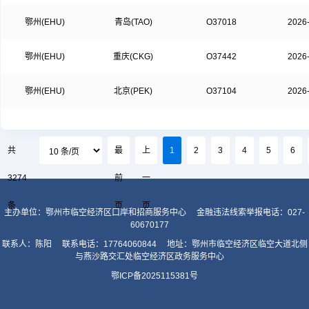
鄂州(EHU)
青岛(TAO)
O37018
2026
鄂州(EHU)
重庆(CKG)
O37442
2026
鄂州(EHU)
北京(PEK)
O37104
2026
共
最
上
1
2
3
4
5
6
3274
前
一
条
页
页
主办单位：鄂州市临空经济区口岸和招商服务中心
金融违法线索举报电话：027-
60670177
联系人：陈阳
联系电话：17764060844
地址：鄂州市临空经济区临空大道北侧
与燕沙路交汇处临空经济区政务服务中心
鄂ICP备2025115381号