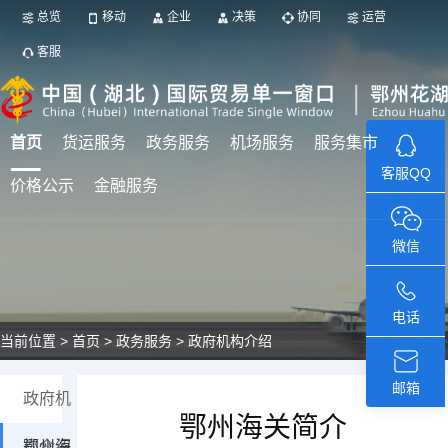
总览
移动
企业
决策
协同
运营
客服
首页
货运服务
政务服务
机场服务
服务集市
客服QQ
价格公示
金融服务
微信
电话
当前位置 >
首页 >
政务服务 > 政府机构介绍
邮箱
政府机
鄂州海关简介
构介绍
鄂州海