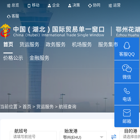
总览
移动
企业
决策
协同
运营
客服
首页
货运服务
政务服务
机场服务
服务集市
客服QQ
价格公示
金融服务
微信
电话
当前位置 >
首页 >
货运服务 > 航班查询
邮箱
航班号
始发港
目的港