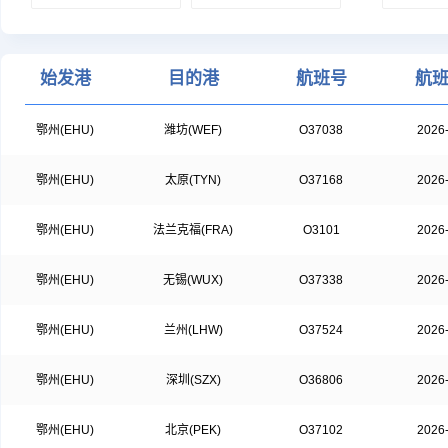
始发港
目的港
航班号
航
鄂州(EHU)
潍坊(WEF)
O37038
2026
鄂州(EHU)
太原(TYN)
O37168
2026
鄂州(EHU)
法兰克福(FRA)
O3101
2026
鄂州(EHU)
无锡(WUX)
O37338
2026
鄂州(EHU)
兰州(LHW)
O37524
2026
鄂州(EHU)
深圳(SZX)
O36806
2026
鄂州(EHU)
北京(PEK)
O37102
2026