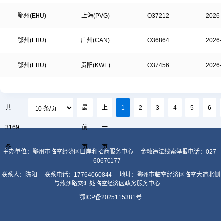
鄂州(EHU)
上海(PVG)
O37212
2026
鄂州(EHU)
广州(CAN)
O36864
2026
鄂州(EHU)
贵阳(KWE)
O37456
2026
共
最
上
1
2
3
4
5
6
3169
前
一
条
页
页
主办单位：鄂州市临空经济区口岸和招商服务中心
金融违法线索举报电话：027-
60670177
联系人：陈阳
联系电话：17764060844
地址：鄂州市临空经济区临空大道北侧
与燕沙路交汇处临空经济区政务服务中心
鄂ICP备2025115381号