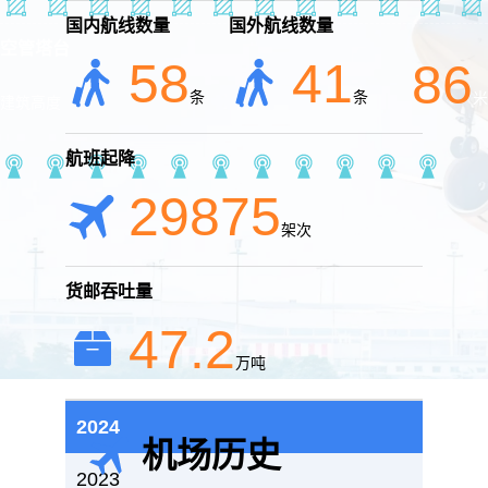
国内航线数量
国外航线数量
空管塔台
58
41
86
条
条
米
建筑高度
航班起降
29875
架次
货邮吞吐量
47.2
万吨
2024
机场历史
2023