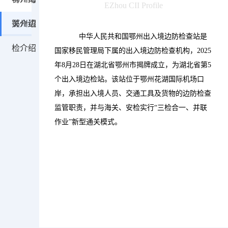
EZhou CII Profile
关介绍
鄂州边
            中华人民共和国鄂州出入境边防检查站是
检介绍
国家移民管理局下属的出入境边防检查机构，2025
年8月28日在湖北省鄂州市揭牌成立，为湖北省第5
个出入境边检站。该站位于鄂州花湖国际机场口
岸，承担出入境人员、交通工具及货物的边防检查
监管职责，并与海关、安检实行“三检合一、并联
作业”新型通关模式。
