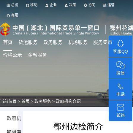
总览
移动
企业
决策
协同
运营
客服
首页
货运服务
政务服务
机场服务
服务集市
客服QQ
价格公示
金融服务
微信
电话
当前位置 >
首页 >
政务服务 > 政府机构介绍
邮箱
政府机
鄂州边检简介
构介绍
鄂州海