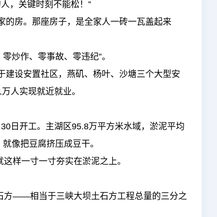
人，关键时刻不能松！”
家的房。那座房子，是全家人一砖一瓦盖起来
、零炒作、零事故、零违纪”。
于建设安置社区，燕矶、杨叶、沙塘三个大型安
.1万人实现就近就业。
0日开工。主湖区95.8万平方米水域，淤泥平均
，就像把豆腐挤压成豆干。
就这样一寸一寸夯实在淤泥之上。
石方——相当于三峡大坝土石方工程总量的三分之