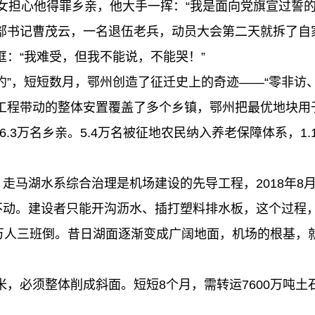
担心他得罪乡亲，他大手一挥：“我是面向党旗宣过誓的
书记曹茂云，一名退伍老兵，动员大会第二天就拆了自
：“我难受，但我不能说，不能哭！”
”，短短数月，鄂州创造了征迁史上的奇迹——“零非访
程带动的整体安置覆盖了多个乡镇，鄂州把最优地块用
6.3万名乡亲。5.4万名被征地农民纳入养老保障体系，1
马湖水系综合治理是机场建设的先导工程，2018年8月3
抽不动。建设者只能开沟沥水、插打塑料排水板，这个过程
万人三班倒。昔日湖面逐渐变成广阔地面，机场的根基，
必须整体削成斜面。短短8个月，需转运7600万吨土