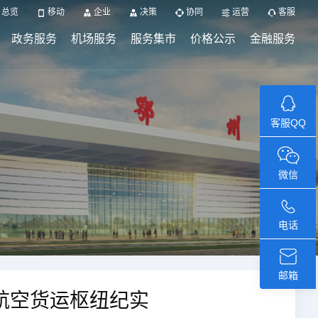
总览
移动
企业
决策
协同
运营
客服
政务服务
机场服务
服务集市
价格公示
金融服务
客服QQ
微信
电话
邮箱
航空货运枢纽纪实