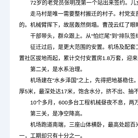
72岁的老党员张明茂第一个站出来签约。儿女
走马村是唯一需要整村搬迁的村子。村党支部
的。机械臂挥下，故居轰然倒塌。曹茂云红了眼眶
干部带头，群众跟上。从“怕烂尾”到“排队签约
征迁过后，是更大范围的安置。机场及配套工
置社区拔地而起，累计交付安置房1.8万套，迎来
第二关，是水系治理。
机场建在“水乡泽国”之上，先得把地基稳住。走
厚5米，最深处达17米，饱含水分，挤不出、
10个多月，600多台工程机械昼夜不息，两
第三关，是净空降高。
机场跑道南端，三座山体横卧，最高处超百米，
一，工期却只有十分之一。